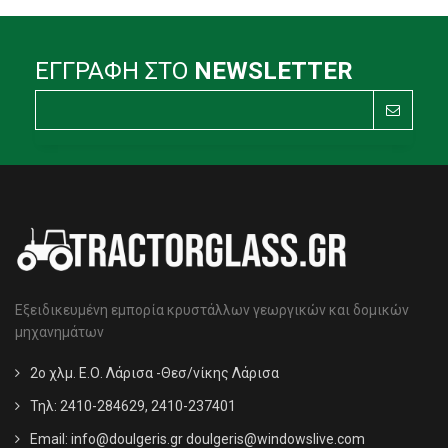
ΕΓΓΡΑΦΗ ΣΤΟ
NEWSLETTER
Εξειδικευμένη εμπορία κρυστάλλων γεωργικών και δομικών
μηχανημάτων
2ο χλμ. Ε.Ο. Λάρισα -Θεσ/νίκης Λάρισα
Τηλ: 2410-284629, 2410-237401
Email:
info@doulgeris.gr doulgeris@windowslive.com